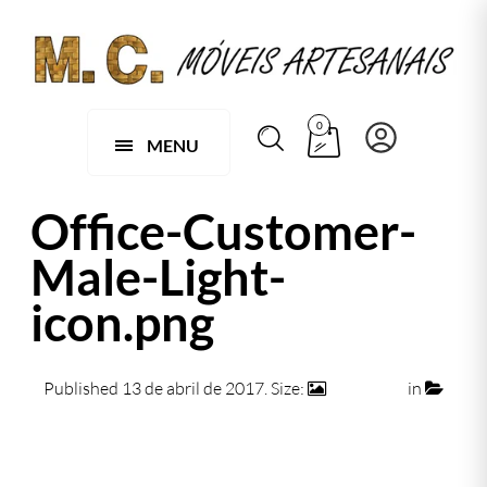
0
MENU
Office-Customer-
Male-Light-
icon.png
Published
13 de abril de 2017
. Size:
256 × 256
in
Office-Customer-Male-Light-icon.png
← Previous
Next →