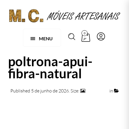
0
MENU
poltrona-apui-
fibra-natural
Published
5 de junho de 2026
. Size:
1100 × 702
in
poltrona-apui-fibra-natural
← Previous
Next →