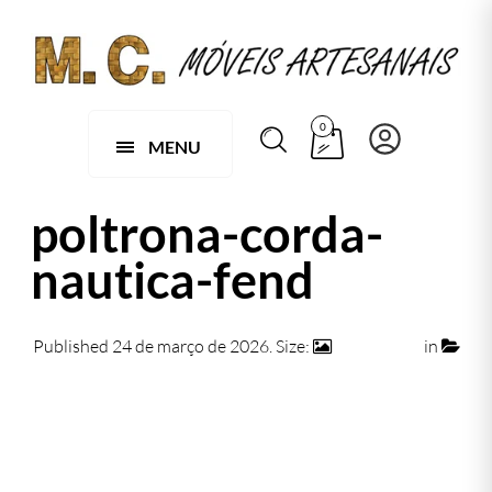
0
MENU
poltrona-corda-
nautica-fend
Published
24 de março de 2026
. Size:
1031 × 658
in
poltrona-corda-nautica-fend
← Previous
Next →