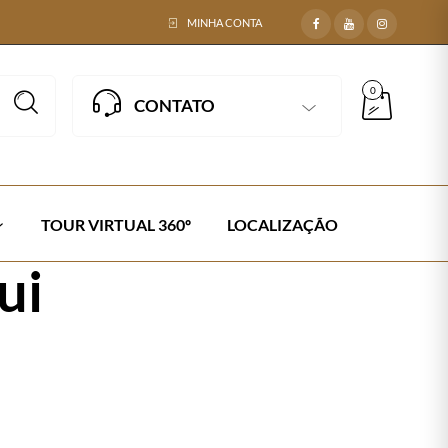
MINHA CONTA
0
CONTATO
TOUR VIRTUAL 360º
LOCALIZAÇÃO
ui
natural-apui
Next →