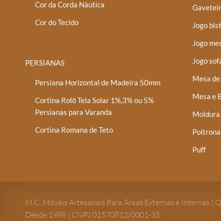
Cor da Corda Náutica
Gaveteir
Cor do Tecido
Jogo bis
Jogo mes
Jogo sof
PERSIANAS
Mesa de 
Persiana Horizontal de Madeira 50mm
Mesa e B
Cortina Rolô Tela Solar 1%,3% ou 5%
Persianas para Varanda
Moldura
Cortina Romana de Teto
Poltrona
Puff
M.C. Móveis Artesanais Para Áreas Externas e Internas | 
Desde 1988 | CNPJ 01570812/0001-35