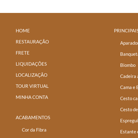
HOME
PRINCIPAI
RESTAURAÇÃO
Aparador
FRETE
Banquet
LIQUIDAÇÕES
Biombo
LOCALIZAÇÃO
Cadeira 
TOUR VIRTUAL
Cama e 
MINHA CONTA
Cesto ca
Cesto de
ACABAMENTOS
Espregui
Cor da Fibra
Estante 