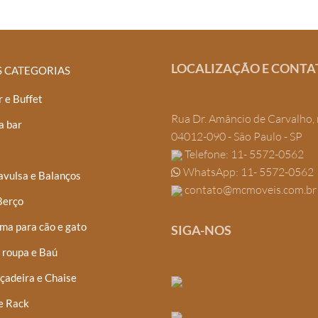
LOCALIZAÇÃO E CONTA
S CATEGORIAS
 e Buffet
Rua Dr. Amâncio de Carvalho, 
a bar
04012-090 - São Paulo - SP
Telefone: 11- 5572-0562
WhatsApp: 11- 5572-0562
avulsa e Balanços
contato@mcmoveis.com.br
Berço
ma para cão e gato
SIGA-NOS
 roupa e Baú
çadeira e Chaise
e Rack