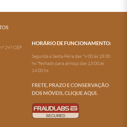
TOS
HORÁRIO DE FUNCIONAMENTO:
n.º 297 CEP
Segunda a Sexta-Feira das *9:00 às 18:00
hs *fechado para almoço das 13:00 as
14:00 hs
FRETE, PRAZO E CONSERVAÇÃO
DOS MÓVEIS, CLIQUE AQUI.