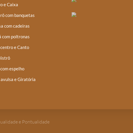
o e Caixa
trô com banquetas
a com cadeiras
á com poltronas
centro e Canto
istrô
 com espelho
 avulsa e Giratória
Qualidade e Pontualidade