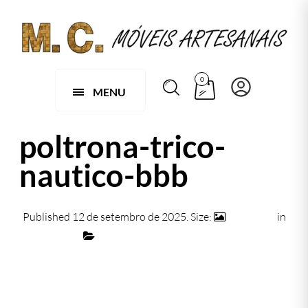
0
MENU
poltrona-trico-
nautico-bbb
Published
12 de setembro de 2025
. Size:
932 × 596
in
poltrona-trico-nautico-bbb
← Previous
Next →