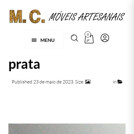
0
MENU
prata
Published
23 de maio de 2023
. Size:
500 × 500
in
prata
← Previous
Next →