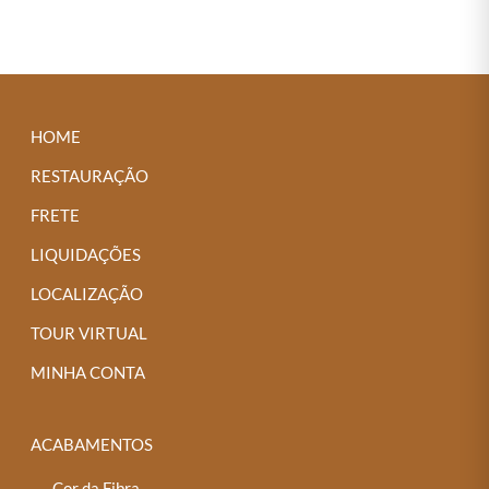
produto
tem
várias
variantes.
As
HOME
opções
RESTAURAÇÃO
podem
FRETE
ser
LIQUIDAÇÕES
escolhidas
na
LOCALIZAÇÃO
página
TOUR VIRTUAL
do
MINHA CONTA
produto
ACABAMENTOS
Cor da Fibra