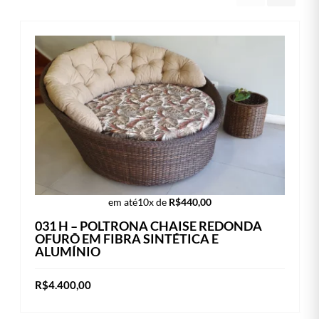
em até
10x de
R$
440,00
031 H – POLTRONA CHAISE REDONDA
OFURÔ EM FIBRA SINTÉTICA E
ALUMÍNIO
R$
4.400,00
Este
VER OPÇÕES