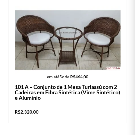
em até
5x de
R$
464,00
101 A – Conjunto de 1 Mesa Turiassú com 2
Cadeiras em Fibra Sintética (Vime Sintético)
e Alumínio
R$
2.320,00
Este
VER OPÇÕES
produto