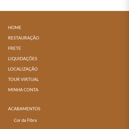
tem
várias
variantes.
As
HOME
opções
RESTAURAÇÃO
podem
FRETE
ser
LIQUIDAÇÕES
escolhidas
na
LOCALIZAÇÃO
página
TOUR VIRTUAL
do
MINHA CONTA
produto
ACABAMENTOS
Cor da Fibra