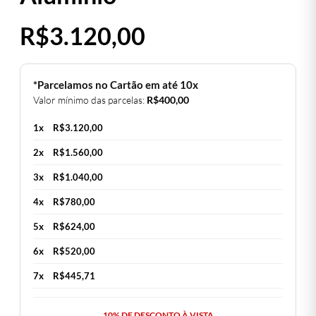
R$
3.120,00
*Parcelamos no Cartão em até 10x
Valor mínimo das parcelas:
R$
400,00
1x
R$
3.120,00
2x
R$
1.560,00
3x
R$
1.040,00
4x
R$
780,00
5x
R$
624,00
6x
R$
520,00
7x
R$
445,71
10% DE DESCONTO À VISTA