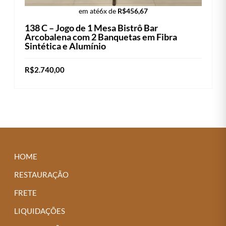
em até
6x de
R$
456,67
138 C – Jogo de 1 Mesa Bistrô Bar
Arcobalena com 2 Banquetas em Fibra
Sintética e Alumínio
R$
2.740,00
Este
VER OPÇÕES
produto
tem
várias
variantes.
As
HOME
opções
RESTAURAÇÃO
podem
FRETE
ser
LIQUIDAÇÕES
escolhidas