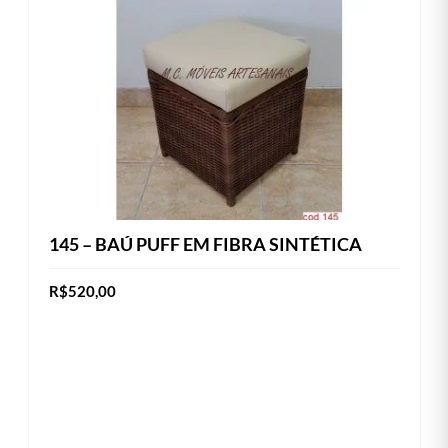
145 – BAÚ PUFF EM FIBRA SINTÉTICA
R$
520,00
Este
VER OPÇÕES
produto
tem
várias
variantes.