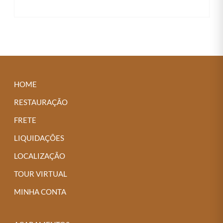
As
opções
podem
ser
escolhidas
na
HOME
página
RESTAURAÇÃO
do
produto
FRETE
LIQUIDAÇÕES
LOCALIZAÇÃO
TOUR VIRTUAL
MINHA CONTA