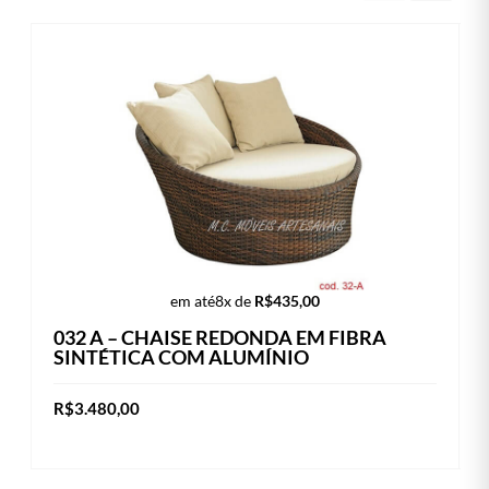
em até
8x de
R$
435,00
032 A – CHAISE REDONDA EM FIBRA
SINTÉTICA COM ALUMÍNIO
R$
3.480,00
Este
VER OPÇÕES
produto