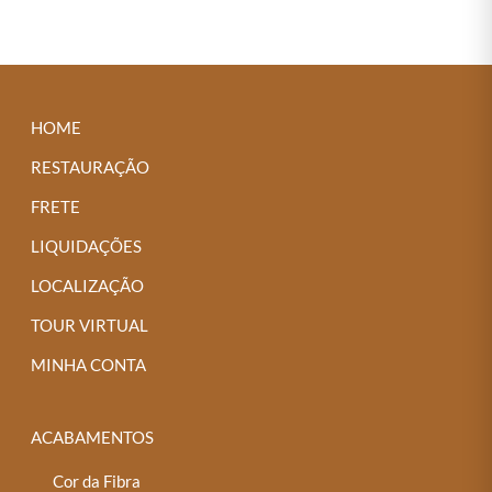
tem
várias
variantes.
As
HOME
opções
podem
RESTAURAÇÃO
ser
FRETE
escolhidas
LIQUIDAÇÕES
na
LOCALIZAÇÃO
página
do
TOUR VIRTUAL
produto
MINHA CONTA
ACABAMENTOS
Cor da Fibra