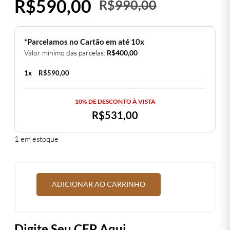
O
O
R$
590,00
R$
990,00
preço
preço
original
atual
*Parcelamos no Cartão em até 10x
Valor mínimo das parcelas:
R$
400,00
era:
é:
1x
R$
590,00
R$990,00
R$590,00
10% DE DESCONTO À VISTA
R$
531,00
1 em estoque
ADICIONAR AO CARRINHO
Digite Seu CEP Aqui