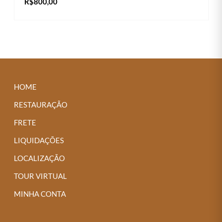
R$
800,00
Este
VER OPÇÕES
produto
tem
várias
variantes.
As
HOME
opções
RESTAURAÇÃO
podem
FRETE
ser
LIQUIDAÇÕES
escolhidas
na
LOCALIZAÇÃO
página
TOUR VIRTUAL
do
MINHA CONTA
produto