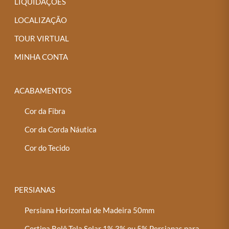
LIQUIDAÇÕES
escolhidas
na
LOCALIZAÇÃO
página
TOUR VIRTUAL
do
MINHA CONTA
produto
ACABAMENTOS
Cor da Fibra
Cor da Corda Náutica
Cor do Tecido
PERSIANAS
Persiana Horizontal de Madeira 50mm
Cortina Rolô Tela Solar 1%,3% ou 5% Persianas para