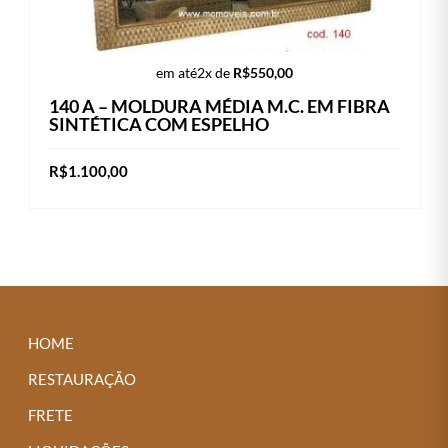
em até
2x de
R$
550,00
140 A – MOLDURA MÉDIA M.C. EM FIBRA
SINTÉTICA COM ESPELHO
R$
1.100,00
Este
VER OPÇÕES
produto
tem
várias
variantes.
As
HOME
opções
RESTAURAÇÃO
podem
FRETE
ser