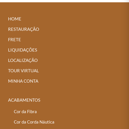
variantes.
As
opções
HOME
podem
RESTAURAÇÃO
ser
FRETE
escolhidas
LIQUIDAÇÕES
na
página
LOCALIZAÇÃO
do
TOUR VIRTUAL
produto
MINHA CONTA
ACABAMENTOS
Cor da Fibra
Cor da Corda Náutica