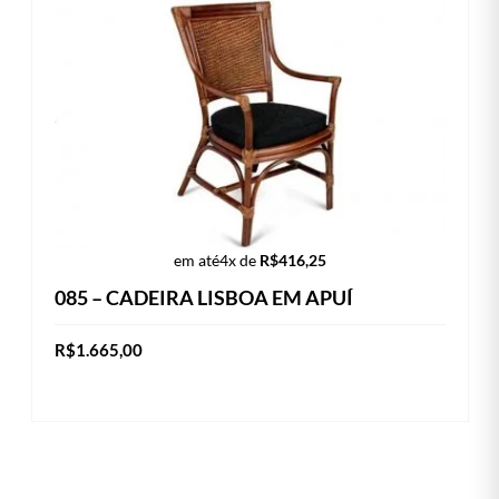
em até
4x de
R$
416,25
085 – CADEIRA LISBOA EM APUÍ
R$
1.665,00
Este
VER OPÇÕES
produto
tem
várias