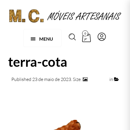
0
MENU
terra-cota
Published
23 de maio de 2023
. Size:
500 × 500
in
terra-cota
← Previous
Next →