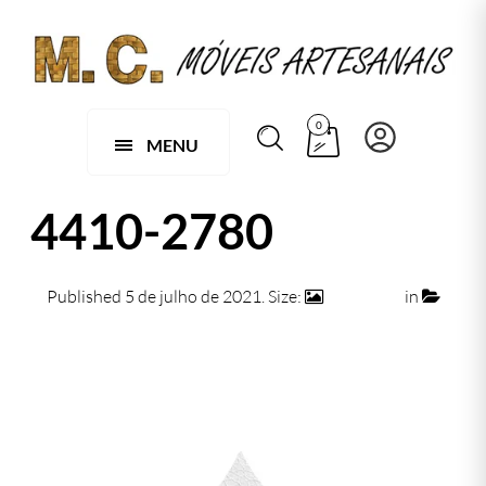
0
MENU
4410-2780
Published
5 de julho de 2021
. Size:
500 × 500
in
4410-2780
← Previous
Next →