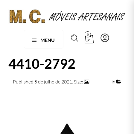
0
MENU
4410-2792
Published
5 de julho de 2021
. Size:
500 × 500
in
4410-2792
← Previous
Next →