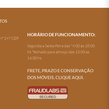
TOS
HORÁRIO DE FUNCIONAMENTO:
n.º 297 CEP
Segunda a Sexta-Feira das *9:00 às 18:00
hs *fechado para almoço das 13:00 as
14:00 hs
FRETE, PRAZO E CONSERVAÇÃO
DOS MÓVEIS, CLIQUE AQUI.
Criação de site