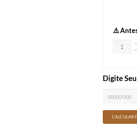
⚠️ Ante
QUANTID
Digite Se