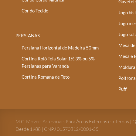
Gaveteir
Cor do Tecido
Jogo bis
Jogo mes
Jogo sof
PERSIANAS
Mesa de 
Persiana Horizontal de Madeira 50mm
Mesa e B
Cortina Rolô Tela Solar 1%,3% ou 5%
Persianas para Varanda
Moldura
Cortina Romana de Teto
Poltrona
Puff
M.C. Móveis Artesanais Para Áreas Externas e Internas | 
Desde 1988 | CNPJ 01570812/0001-35