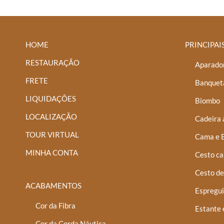
várias
variantes.
As
opções
HOME
PRINCIPAI
podem
RESTAURAÇÃO
Aparador
ser
FRETE
Banquet
escolhidas
LIQUIDAÇÕES
na
Biombo
página
LOCALIZAÇÃO
Cadeira 
do
TOUR VIRTUAL
Cama e 
produto
MINHA CONTA
Cesto ca
Cesto de
ACABAMENTOS
Espregui
Cor da Fibra
Estante 
Cor da Corda Náutica