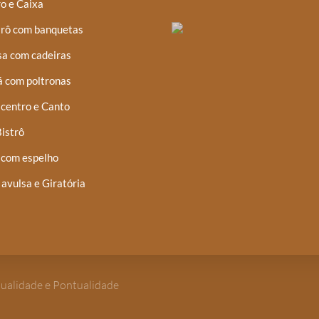
o e Caixa
trô com banquetas
a com cadeiras
á com poltronas
centro e Canto
istrô
 com espelho
 avulsa e Giratória
Qualidade e Pontualidade