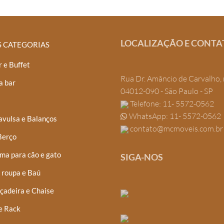
LOCALIZAÇÃO E CONTA
S CATEGORIAS
 e Buffet
Rua Dr. Amâncio de Carvalho, 
a bar
04012-090 - São Paulo - SP
Telefone: 11- 5572-0562
WhatsApp: 11- 5572-0562
avulsa e Balanços
contato@mcmoveis.com.br
Berço
ma para cão e gato
SIGA-NOS
 roupa e Baú
çadeira e Chaise
e Rack