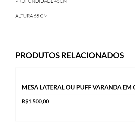
PROFUNDIDADE 45CM
ALTURA 65 CM
PRODUTOS RELACIONADOS
MESA LATERAL OU PUFF VARANDA EM
R$
1.500,00
Este
VER OPÇÕES
produto
tem