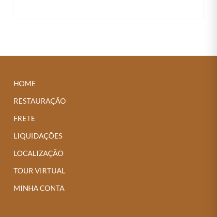
Este
VER OPÇÕES
produto
tem
várias
variantes.
As
HOME
opções
podem
RESTAURAÇÃO
ser
FRETE
escolhidas
LIQUIDAÇÕES
na
LOCALIZAÇÃO
página
do
TOUR VIRTUAL
produto
MINHA CONTA