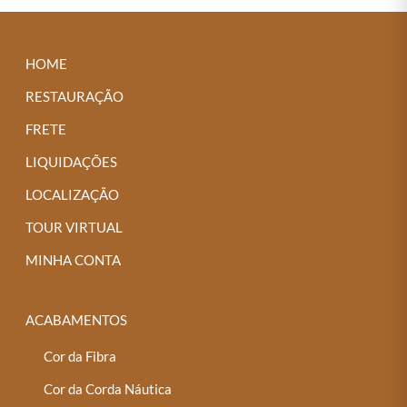
várias
variantes.
As
HOME
opções
RESTAURAÇÃO
podem
FRETE
ser
LIQUIDAÇÕES
escolhidas
na
LOCALIZAÇÃO
página
TOUR VIRTUAL
do
MINHA CONTA
produto
ACABAMENTOS
Cor da Fibra
Cor da Corda Náutica