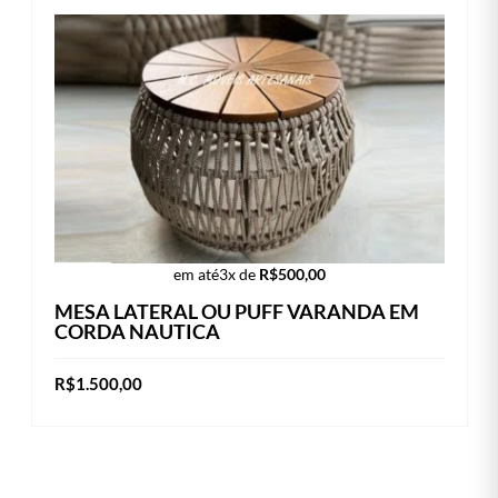
em até
3x de
R$
500,00
MESA LATERAL OU PUFF VARANDA EM
CORDA NAUTICA
R$
1.500,00
Este
VER OPÇÕES
produto
tem